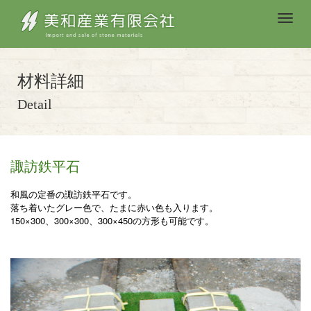
M
e
n
u
材料詳細
Detail
諏訪鉄平石
和風の定番の諏訪鉄平石です。
落ち着いたグレー色で、たまに赤い色も入ります。
150×300、300×300、300×450の方形も可能です。