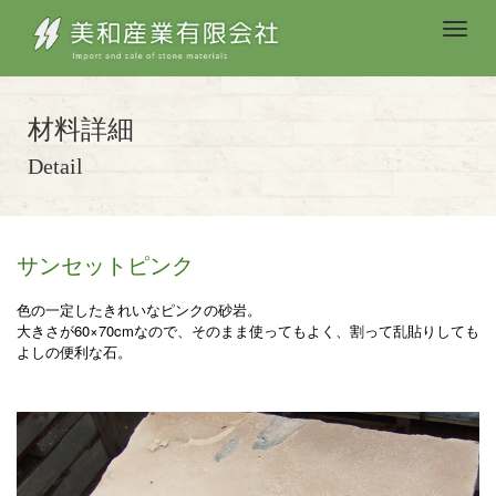
M
e
n
u
材料詳細
Detail
サンセットピンク
色の一定したきれいなピンクの砂岩。
大きさが60×70cmなので、そのまま使ってもよく、割って乱貼りしても
よしの便利な石。